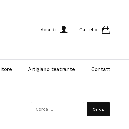
Accedi
Carrello
itore
Artigiano teatrante
Contatti
R
i
c
e
r
c
a