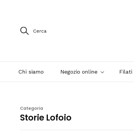
R
i
c
e
r
c
a
p
e
Chi siamo
Negozio online
Filati
r
:
Categoria
Storie Lofoio