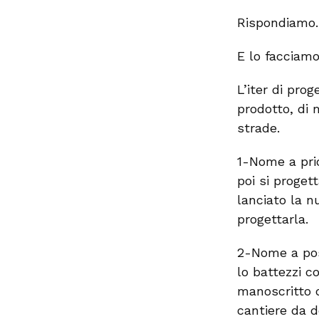
Rispondiamo.
E lo facciamo
L’iter di pro
prodotto, di 
strade.
1-Nome a prio
poi si proget
lanciato la n
progettarla.
2-Nome a post
lo battezzi c
manoscritto d
cantiere da d