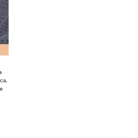
a
ca.
e