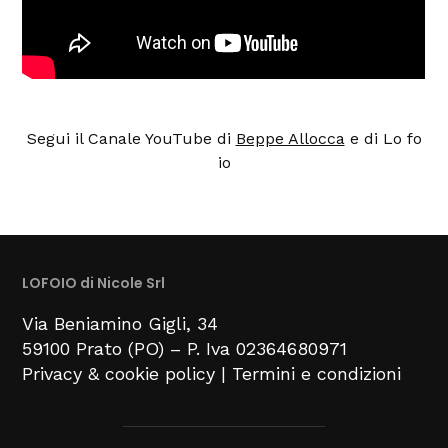
Segui il Canale YouTube di
Beppe Allocca
e di Lo fo
io
LOFOIO di Nicole Srl
Via Beniamino Gigli
, 34
59100
Prato (PO) –
P. Iva 02364680971
Privacy & cookie policy
|
Termini e condizioni