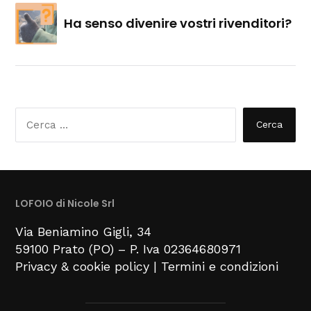
Ha senso divenire vostri rivenditori?
R
i
c
e
r
c
a
p
e
r
LOFOIO di Nicole Srl
:
Via Beniamino Gigli
, 34
59100
Prato (PO) –
P. Iva 02364680971
Privacy & cookie policy
|
Termini e condizioni