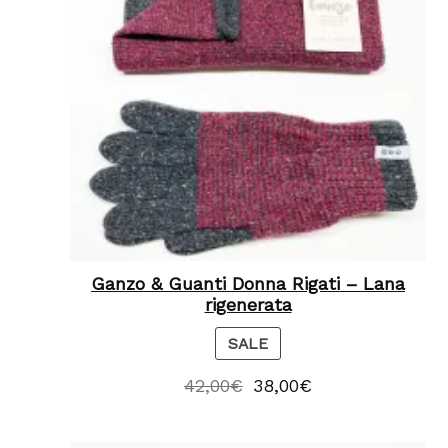
Ganzo & Guanti Donna Rigati – Lana
rigenerata
P
SALE
R
42,00
€
38,00
€
O
D
U