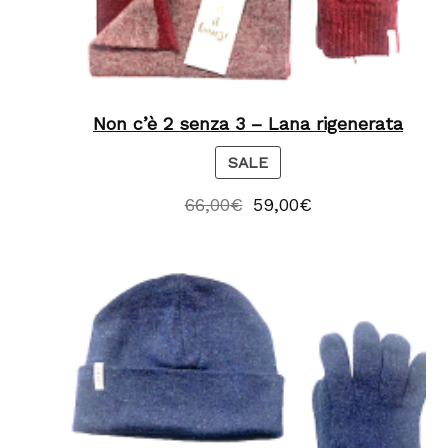
Non c’è 2 senza 3 – Lana rigenerata
P
SALE
R
66,00
€
59,00
€
O
D
U
C
T
O
N
S
A
L
E