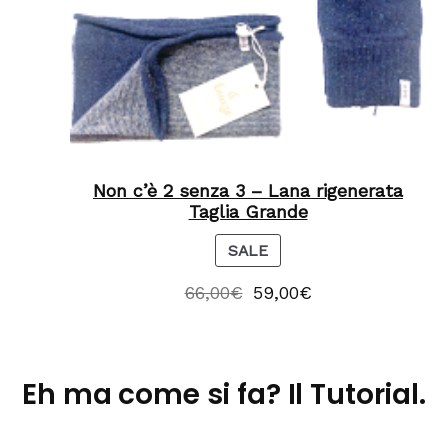
Non c’è 2 senza 3 – Lana rigenerata
Taglia Grande
P
SALE
R
66,00
€
59,00
€
O
D
U
C
Eh ma come si fa? Il Tutorial.
T
O
N