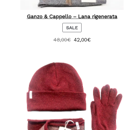
Ganzo & Cappello – Lana rigenerata
P
SALE
R
48,00
€
42,00
€
O
D
U
C
T
O
N
S
A
L
E