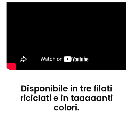
S
A
L
E
Disponibile in tre filati
riciclati e in taaaaanti
colori.