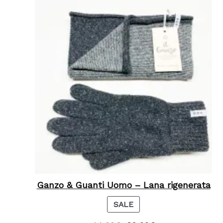
C
T
O
N
S
A
L
E
Ganzo & Guanti Uomo – Lana rigenerata
P
SALE
R