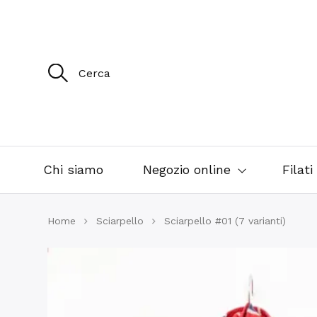
R
i
c
e
r
c
a
p
e
Chi siamo
Negozio online
Filati
r
:
Home
Sciarpello
Sciarpello #01 (7 varianti)