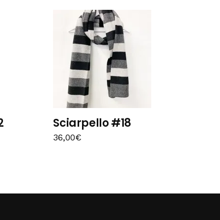
2
Sciarpello #18
36,00
€