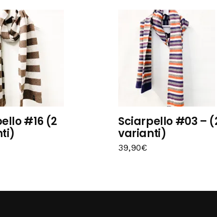
ello #16 (2
Sciarpello #03 – (
ti)
varianti)
39,90
€