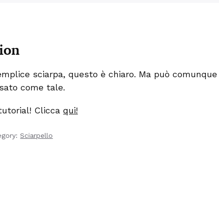
q
u
a
n
t
i
ion
t
y
emplice sciarpa, questo è chiaro. Ma può comunque
sato come tale.
 tutorial! Clicca
qui!
egory:
Sciarpello