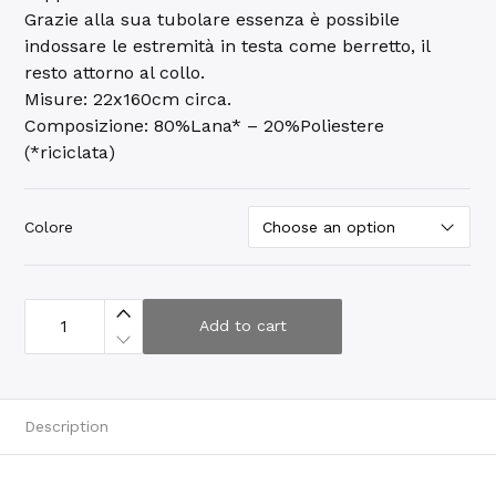
Grazie alla sua tubolare essenza è possibile
indossare le estremità in testa come berretto, il
resto attorno al collo.
Misure: 22x160cm circa.
Composizione: 80%Lana* – 20%Poliestere
(*riciclata)
Colore
S
c
Add to cart
i
a
r
p
e
l
Description
l
o
#
1
8