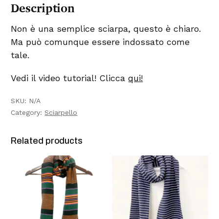
Description
q
u
a
n
Non è una semplice sciarpa, questo è chiaro.
t
i
Ma può comunque essere indossato come
t
y
tale.
Vedi il video tutorial! Clicca
qui!
SKU:
N/A
Category:
Sciarpello
Related products