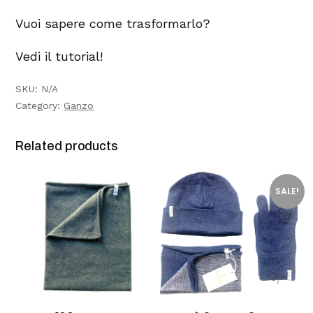
a
n
t
Vuoi sapere come trasformarlo?
i
t
y
Vedi il tutorial!
SKU:
N/A
Category:
Ganzo
Related products
SALE!