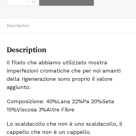
n
z
o
D
u
e
Description
C
o
l
o
r
Description
i
-
M
i
Il filato che abbiamo utilizzato mostra
x
L
imperfezioni cromatiche che per noi amanti
a
n
della rigenerazione sono proprio il valore
a
r
aggiunto.
i
g
e
Composizione: 40%Lana 22%Pa 20%Seta
n
e
15%Viscosa 3%Altre Fibre
r
a
t
Lo scaldacollo che non è uno scaldacollo, il
a
q
cappello che non è un cappello.
u