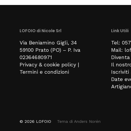
LOFOIO di Nicole Srl
Link Utili
Via Beniamino Gigli
, 34
Tel: 05
59100
Prato (PO) –
P. Iva
Mail: l
02364680971
Diventa 
Privacy & cookie policy
|
Il nostr
Termini e condizioni
Iscrivit
Date ev
Artigia
© 2026
LOFOIO
Tema di
Anders Norén