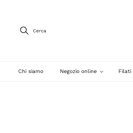
R
i
c
e
r
c
a
p
e
Chi siamo
Negozio online
Filati
r
: