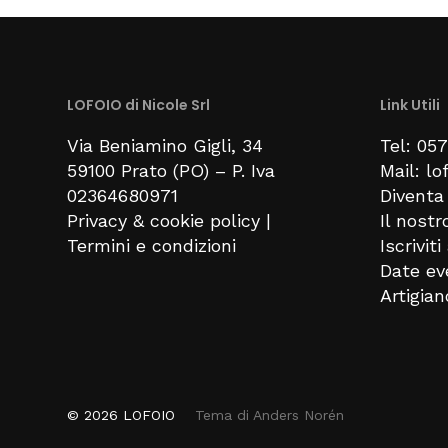
LOFOIO di Nicole Srl
Link Utili
Via Beniamino Gigli
, 34
Tel: 05
59100
Prato (PO) –
P. Iva
Mail: l
02364680971
Diventa 
Privacy & cookie policy
|
Il nostr
Termini e condizioni
Iscrivit
Date ev
Artigia
© 2026
LOFOIO
Tema di
Anders Norén