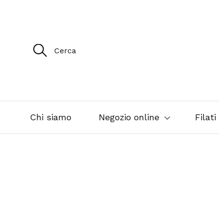
R
i
c
e
r
c
a
p
e
Chi siamo
Negozio online
Filati
r
: