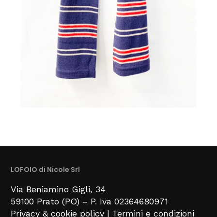
LOFOIO di Nicole Srl
Via Beniamino Gigli
, 34
59100
Prato (PO) –
P. Iva 02364680971
Privacy & cookie policy
|
Termini e condizioni