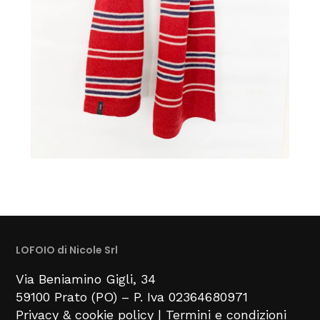
LOFOIO di Nicole Srl
Via Beniamino Gigli
, 34
59100
Prato (PO) –
P. Iva 02364680971
Privacy & cookie policy
|
Termini e condizioni