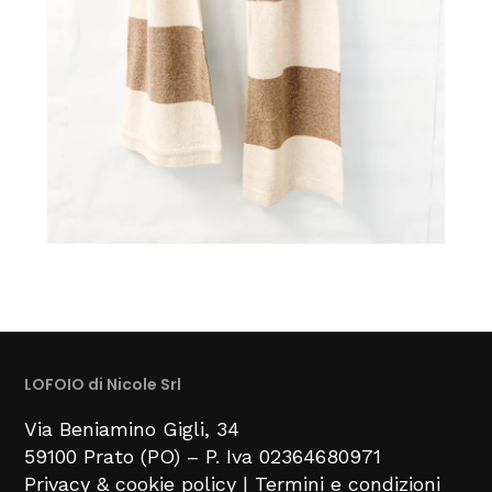
LOFOIO di Nicole Srl
Via Beniamino Gigli
, 34
59100
Prato (PO) –
P. Iva 02364680971
Privacy & cookie policy
|
Termini e condizioni