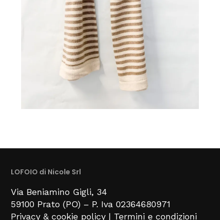
LOFOIO di Nicole Srl
Via Beniamino Gigli
, 34
59100
Prato (PO) –
P. Iva 02364680971
Privacy & cookie policy
|
Termini e condizioni