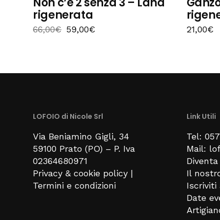
Non c’è 2 senza 3 – Lana
Ganzo
rigenerata
rigen
66,00
€
59,00
€
21,00
€
LOFOIO di Nicole Srl
Link Utili
Via Beniamino Gigli
, 34
Tel: 05
59100
Prato (PO) –
P. Iva
Mail: l
02364680971
Diventa 
Privacy & cookie policy
|
Il nostr
Termini e condizioni
Iscrivit
Date ev
Artigia