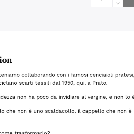
n
z
o
T
i
n
t
a
U
n
i
t
a
ion
-
C
a
s
h
otteniamo collaborando con i famosi cenciaioli pratesi
m
ciclano scarti tessili dal 1950, qui, a Prato.
e
r
e
r
dezza non ha poco da invidiare al vergine, e non lo è
i
g
e
lo che non è uno scaldacollo, il cappello che non è
n
e
r
a
t
 come trasformarlo?
o