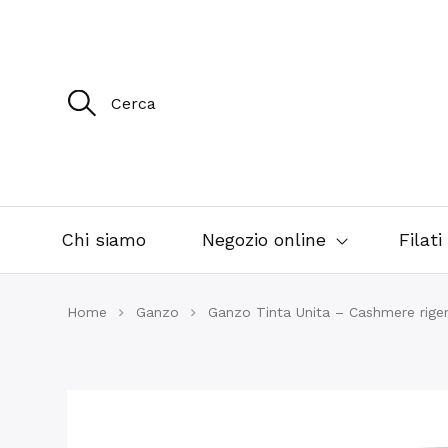
R
i
c
e
r
c
a
p
e
Chi siamo
Negozio online
Filati
r
:
Home
Ganzo
Ganzo Tinta Unita – Cashmere rige