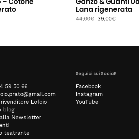
 – Cotone
Ganzo & Guanti U
erato
Lana rigenerata
44,00
€
39,00
€
Seguici sui Social!
74 59 50 66
Facebook
ofoio.prato@gmail.com
Instagram
rivenditore Lofoio
YouTube
o blog
i alla Newsletter
enti
no teatrante