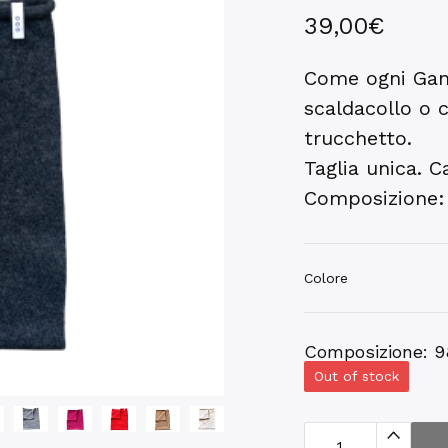
39,00
€
Come ogni Ganz
scaldacollo o 
trucchetto.
Taglia unica. 
Composizione:
Colore
Composizione: 
Out of stock
G
a