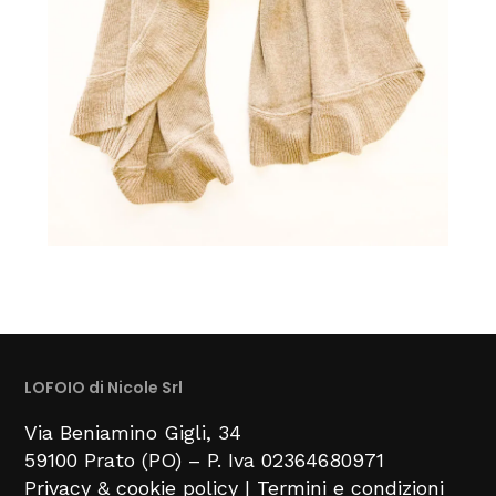
LOFOIO di Nicole Srl
Via Beniamino Gigli
, 34
59100
Prato (PO) –
P. Iva 02364680971
Privacy & cookie policy
|
Termini e condizioni