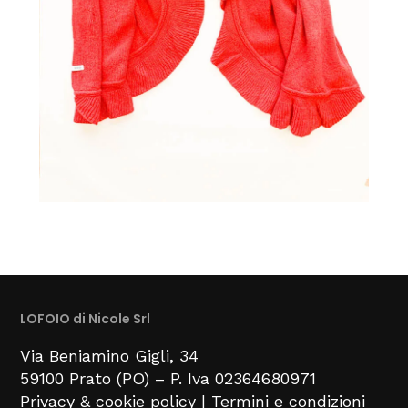
LOFOIO di Nicole Srl
Via Beniamino Gigli
, 34
59100
Prato (PO) –
P. Iva 02364680971
Privacy & cookie policy
|
Termini e condizioni