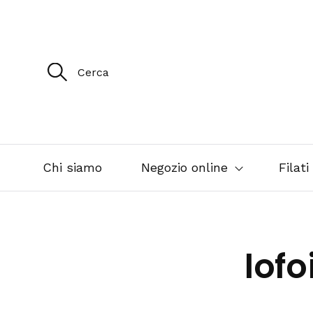
R
i
c
e
r
c
a
p
e
Chi siamo
Negozio online
Filati
r
:
lof