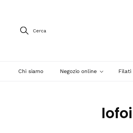
R
i
c
e
r
c
a
p
e
Chi siamo
Negozio online
Filati
r
:
lof