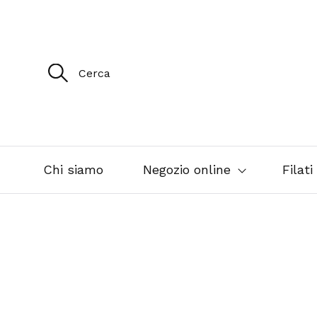
R
i
c
e
r
c
a
p
e
Chi siamo
Negozio online
Filati
r
: