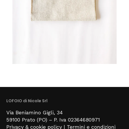
LOFOIO di Nicole Srl
Via Beniamino Gigli
, 34
59100
Prato (PO) –
P. Iva 02364680971
Privacy & cookie policy
|
Termini e condizioni