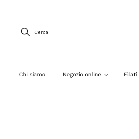
R
i
c
e
r
c
a
p
e
Chi siamo
Negozio online
Filati
r
: