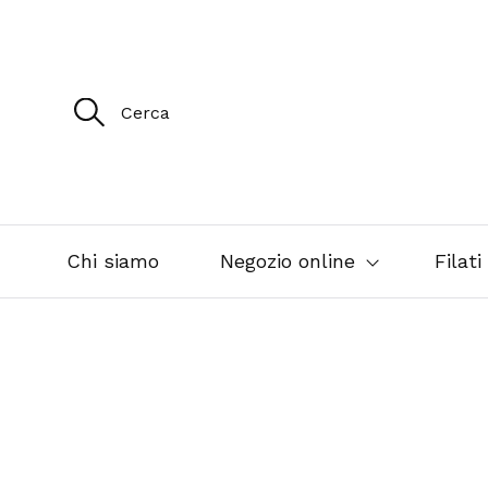
R
i
c
e
r
c
a
p
e
Chi siamo
Negozio online
Filati
r
: