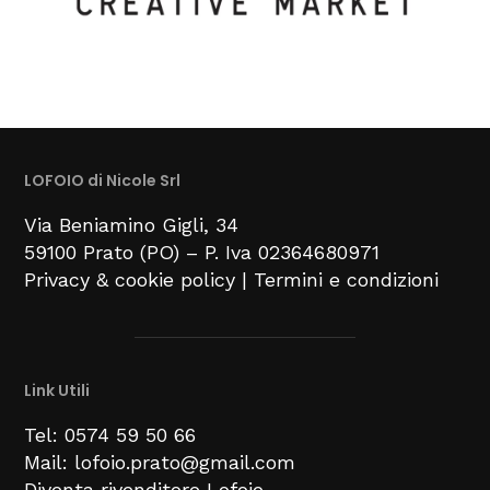
LOFOIO di Nicole Srl
Via Beniamino Gigli
, 34
59100
Prato (PO) –
P. Iva 02364680971
Privacy & cookie policy
|
Termini e condizioni
Link Utili
Tel: 0574 59 50 66
Mail: lofoio.prato@gmail.com
Diventa rivenditore Lofoio