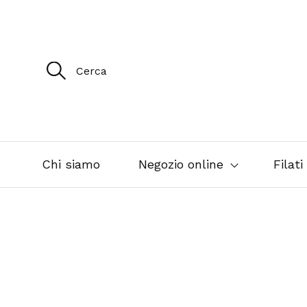
R
i
c
e
r
c
a
p
e
Chi siamo
Negozio online
Filati
r
: