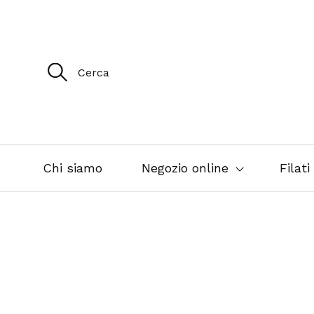
R
i
c
e
r
c
a
p
e
Chi siamo
Negozio online
Filati
r
: