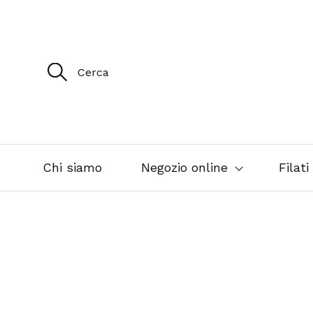
R
i
c
e
r
c
a
p
e
Chi siamo
Negozio online
Filati
r
: