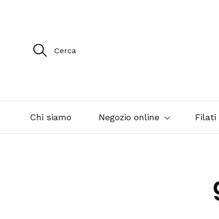
R
i
c
e
r
c
a
p
e
Chi siamo
Negozio online
Filati
r
: