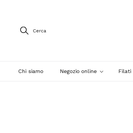
R
i
c
e
r
c
a
p
e
Chi siamo
Negozio online
Filati
r
: