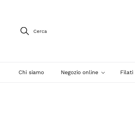
R
i
c
e
r
c
a
p
e
Chi siamo
Negozio online
Filati
r
: