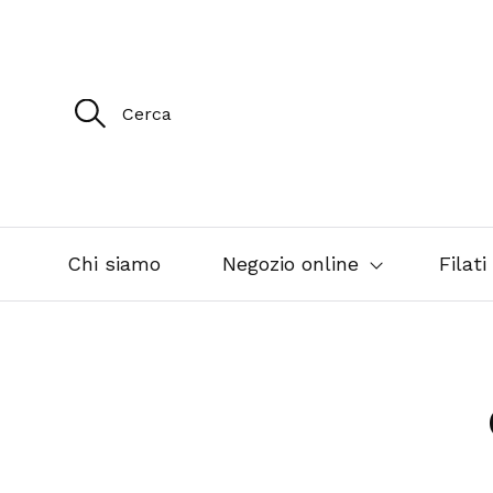
R
i
c
e
r
c
a
p
e
Chi siamo
Negozio online
Filati
r
: