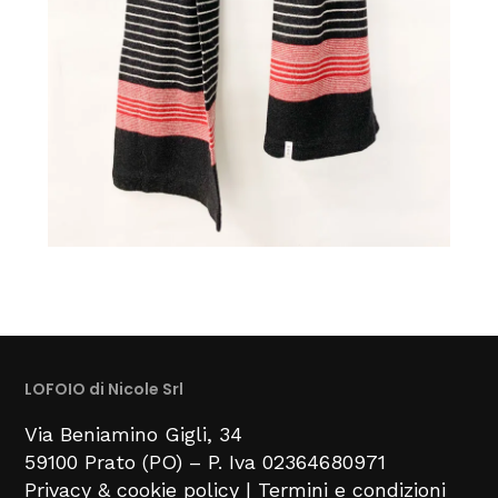
LOFOIO di Nicole Srl
Via Beniamino Gigli
, 34
59100
Prato (PO) –
P. Iva 02364680971
Privacy & cookie policy
|
Termini e condizioni