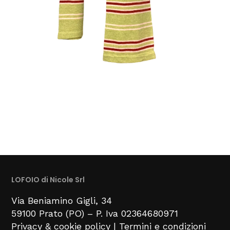
LOFOIO di Nicole Srl
Via Beniamino Gigli
, 34
59100
Prato (PO) –
P. Iva 02364680971
Privacy & cookie policy
|
Termini e condizioni