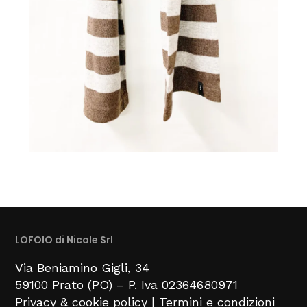
LOFOIO di Nicole Srl
Via Beniamino Gigli
, 34
59100
Prato (PO) –
P. Iva 02364680971
Privacy & cookie policy
|
Termini e condizioni